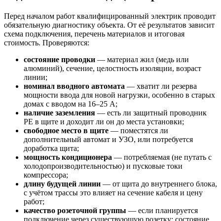
Перед началом работ квалифицированный электрик проводит
обязательную диагностику объекта. От её результатов зависит
схема подключения, перечень материалов и итоговая
стоимость. Проверяются:
состояние проводки
— материал жил (медь или
алюминий), сечение, целостность изоляции, возраст
линии;
номинал вводного автомата
— хватит ли резерва
мощности ввода для новой нагрузки, особенно в старых
домах с вводом на 16–25 А;
наличие заземления
— есть ли защитный проводник
PE в щите и доходит ли он до места установки;
свободное место в щите
— поместятся ли
дополнительный автомат и УЗО, или потребуется
доработка щита;
мощность кондиционера
— потребляемая (не путать с
холодопроизводительностью) и пусковые токи
компрессора;
длину будущей линии
— от щита до внутреннего блока,
с учётом трассы это влияет на сечение кабеля и цену
работ;
качество розеточной группы
— если планируется
подключение через существующую розетку: состояние