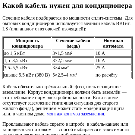
Какой кабель нужен для кондиционера
Сечение кабеля подбирается по мощности сплит-системы. Для
бытовых кондиционеров используется медный кабель ВВГнг-
LS (или аналог с негорючей изоляцией):
Мощность
Сечение кабеля
Номинал
кондиционера
(медь)
автомата
до 1,5 кВт
3×1,5 мм²
10 А
1,5–3,5 кВт
3×2,5 мм²
16 А
3,5–5,5 кВт
3×4 мм²
25 А
свыше 5,5 кВт (380 В)
5×2,5–4 мм²
по расчёту
Кабель обязательно трёхжильный: фаза, ноль и защитное
заземление. Корпус кондиционера должен быть заземлён —
это требование норм электробезопасности. Если в доме
отсутствует заземление (типичная ситуация для старого
жилого фонда), решением может стать модернизация щита
или, в частном доме,
монтаж контура заземления
.
Прокладывают кабель скрыто в штробе, в кабель-канале или
за подвесным потолком — способ выбирается в зависимости
от стадии ремонта и пожеланий заказчика.