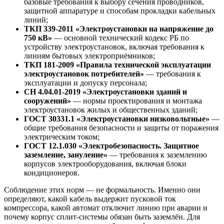
базовые требования к выбору сечения проводников,
защитной аппаратуре и способам прокладки кабельных
линий;
ТКП 339-2011 «Электроустановки на напряжение до
750 кВ»
— основной технический кодекс РБ по
устройству электроустановок, включая требования к
линиям бытовых электроприёмников;
ТКП 181-2009 «Правила технической эксплуатации
электроустановок потребителей»
— требования к
эксплуатации и допуску персонала;
СН 4.04.01-2019 «Электроустановки зданий и
сооружений»
— нормы проектирования и монтажа
электроустановок жилых и общественных зданий;
ГОСТ 30331.1 «Электроустановки низковольтные»
—
общие требования безопасности и защиты от поражения
электрическим током;
ГОСТ 12.1.030 «Электробезопасность. Защитное
заземление, зануление»
— требования к заземлению
корпусов электрооборудования, включая блоки
кондиционеров.
Соблюдение этих норм — не формальность. Именно они
определяют, какой кабель выдержит пусковой ток
компрессора, какой автомат отключит линию при аварии и
почему корпус сплит-системы обязан быть заземлён. Для