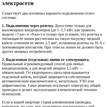
электросети
Существует два основных варианта подключения сплит-
системы:
1. Подключение через розетку.
Допустимо только для
маломощных кондиционеров (до 1–1,5 кВт, как правило,
модели «7-ки» и «9-ки») и только при условии, что розетка и
питающая её линия рассчитаны на такую нагрузку: медный
кабель сечением не менее 2,5 мм², исправная розетка на 16 А с
заземляющим контактом. При этом на линии не должно быть
других мощных потребителей.
2. Выделенная (отдельная) линия от электрощита.
Правильный и рекомендуемый способ для любых
кондиционеров, а для моделей мощнее 1,5 кВт —
обязательный. От квартирного щита прокладывается
отдельный кабель, который защищается собственным
автоматическим выключателем и, желательно, УЗО или
дифавтоматом. Такое решение исключает перегрузку общей
проводки и делает эксплуатацию климатической техники
безопасной.
Если в вашей квартире старая алюминиевая проводка,
вариантов, по сути, нет: подключать кондиционер к ней