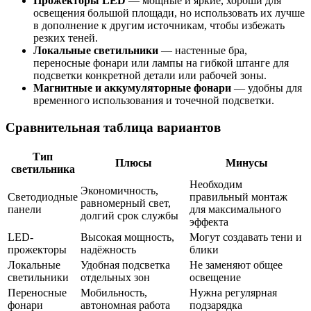
Прожекторы LED
— мощные и яркие, хороши для
освещения большой площади, но использовать их лучше
в дополнение к другим источникам, чтобы избежать
резких теней.
Локальные светильники
— настенные бра,
переносные фонари или лампы на гибкой штанге для
подсветки конкретной детали или рабочей зоны.
Магнитные и аккумуляторные фонари
— удобны для
временного использования и точечной подсветки.
Сравнительная таблица вариантов
Тип
Плюсы
Минусы
светильника
Необходим
Экономичность,
Светодиодные
правильный монтаж
равномерный свет,
панели
для максимального
долгий срок службы
эффекта
LED-
Высокая мощность,
Могут создавать тени и
прожекторы
надёжность
блики
Локальные
Удобная подсветка
Не заменяют общее
светильники
отдельных зон
освещение
Переносные
Мобильность,
Нужна регулярная
фонари
автономная работа
подзарядка